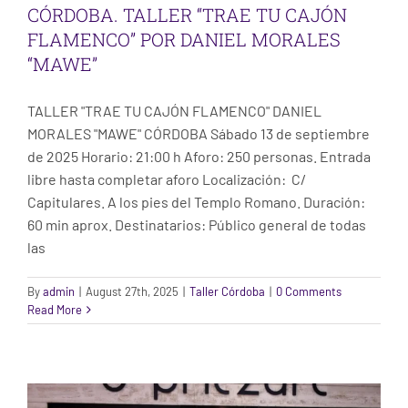
CÓRDOBA. TALLER “TRAE TU CAJÓN
FLAMENCO” POR DANIEL MORALES
“MAWE”
TALLER "TRAE TU CAJÓN FLAMENCO" DANIEL
MORALES "MAWE" CÓRDOBA Sábado 13 de septiembre
de 2025 Horario: 21:00 h Aforo: 250 personas. Entrada
libre hasta completar aforo Localización: C/
Capitulares. A los pies del Templo Romano. Duración:
60 min aprox. Destinatarios: Público general de todas
las
By
admin
|
August 27th, 2025
|
Taller Córdoba
|
0 Comments
CÁCERES. TALLER “CÁCERES EN PAPEL”
Read More
POR SPRITZART STUDIO & SHOP
Taller Cáceres