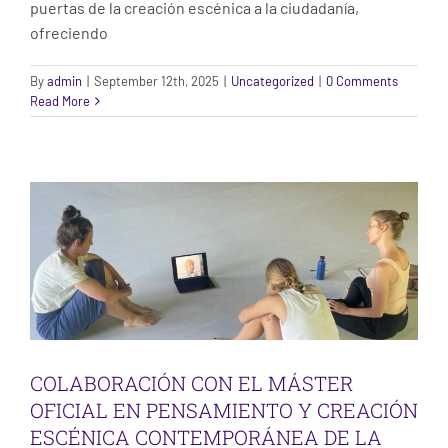
puertas de la creación escénica a la ciudadanía,
ofreciendo
COLABORACIÓN CON EL MÁSTER OFICIAL
EN PENSAMIENTO Y CREACIÓN
By
admin
|
September 12th, 2025
|
Uncategorized
|
0 Comments
Read More
ESCÉNICA CONTEMPORÁNEA DE LA
ESCUELA SUPERIOR DE ARTE
DRAMÁTICO DE CASTILLA Y LEÓN
Uncategorized
COLABORACIÓN CON EL MÁSTER
OFICIAL EN PENSAMIENTO Y CREACIÓN
ESCÉNICA CONTEMPORÁNEA DE LA