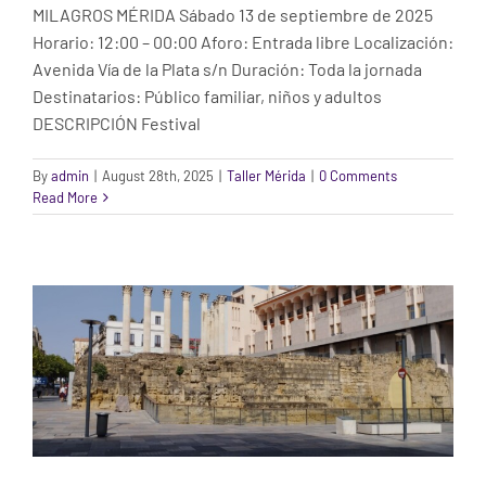
MILAGROS MÉRIDA Sábado 13 de septiembre de 2025
Horario: 12:00 – 00:00 Aforo: Entrada libre Localización:
Avenida Vía de la Plata s/n Duración: Toda la jornada
Destinatarios: Público familiar, niños y adultos
DESCRIPCIÓN Festival
CÓRDOBA. TALLER “TRAE TU CAJÓN
By
admin
|
August 28th, 2025
|
Taller Mérida
|
0 Comments
Read More
FLAMENCO” POR DANIEL MORALES
“MAWE”
Taller Córdoba