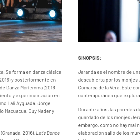
SINOPSIS:
ca. Se forma en danza clásica
Jaranda es el nombre de una
–2016) y posteriormente en
descubierta por los monjes J
 de Danza Mariemma (2016–
Comarca de la Vera. Este con
miento y experimentación en
contemporánea que explora l
omo Lali Ayguadé, Jorge
Durante años, las paredes d
io Macuacua, Guy Nader y
guardado de los monjes Jeró
embargo, como no hay mal ni
(Granada, 2016),
Let’s Dance
elaboración salió de los mu