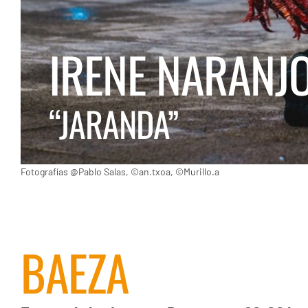
IRENE NARANJ
“
JARANDA”
Fotografías @Pablo Salas, ©an.txoa, ©Murillo.a
BAEZA