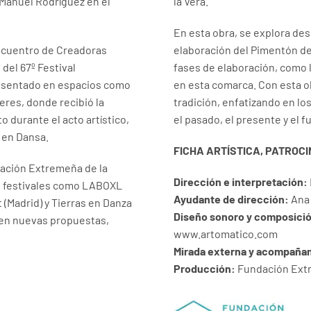
Manuel Rodríguez en el
la Vera.
En esta obra, se explora de
Encuentro de Creadoras
elaboración del Pimentón de
del 67º Festival
fases de elaboración, como l
presentado en espacios como
en esta comarca. Con esta ob
eres, donde recibió la
tradición, enfatizando en los
o durante el acto artístico,
el pasado, el presente y el f
l en Dansa.
FICHA ARTÍSTICA, PATROC
dación Extremeña de la
Dirección e interpretación:
en festivales como LABOXL
Ayudante de dirección:
Ana 
 (Madrid) y Tierras en Danza
Diseño sonoro y composición
 en nuevas propuestas,
www.artomatico.com
Mirada externa y acompañam
Producción:
Fundación Extre