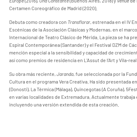
Europe
(2016),
Una Constante
(Buenos Aires, 2018) y
Venue
de 
Certamen Coreográfico de Madrid (2020).
Debuta como creadora con
Transflorar
, estrenada en el IV 
Escénicas de la Asociación Clásicas y Modernas, en el marco 
Internacional de Teatro Clásico de Mérida. La pieza se ha 
Espiral Contemporánea (Santander) y el Festival DZM de Các
mención especial a la sensibilidad y capacidad de crecimient
así como premios de residencia en L’Assut de l’Art y Vila-rea
Su obra más reciente,
Jaranda
, fue seleccionada por la Fun
Cultura en el programa Vera Creativa. Ha sido presentada 
(Donosti), La Térmica (Málaga), Quincegotas (A Coruña), 5Fest
en varias localidades de Extremadura. Actualmente trabaja
incluyendo una versión extendida de esta creación.