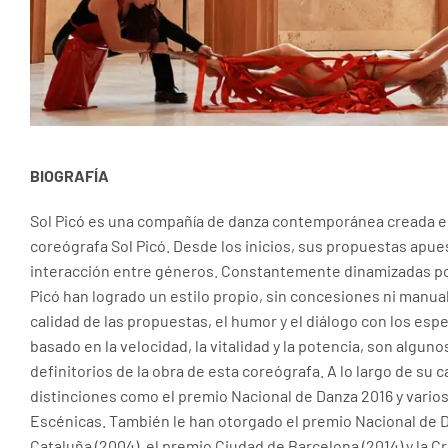
BIOGRAFÍA
Sol Picó es una compañía de danza contemporánea creada el 1
coreógrafa Sol Picó. Desde los inicios, sus propuestas apues
interacción entre géneros. Constantemente dinamizadas por
Picó han logrado un estilo propio, sin concesiones ni manua
calidad de las propuestas, el humor y el diálogo con los es
basado en la velocidad, la vitalidad y la potencia, son alguno
definitorios de la obra de esta coreógrafa. A lo largo de su 
distinciones como el premio Nacional de Danza 2016 y varios
Escénicas. También le han otorgado el premio Nacional de D
Cataluña (2004), el premio Ciudad de Barcelona (2014) y la Cr