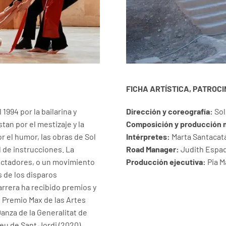
FICHA ARTÍSTICA, PATROC
994 por la bailarina y
Dirección y coreografía:
Sol
tan por el mestizaje y la
Composición y producción 
 el humor, las obras de Sol
Intérpretes:
Marta Santacatal
l de instrucciones. La
Road Manager:
Judith Espa
pectadores, o un movimiento
Producción ejecutiva:
Pia M
s de los disparos
carrera ha recibido premios y
 Premio Max de las Artes
anza de la Generalitat de
eu de Sant Jordi (2020).