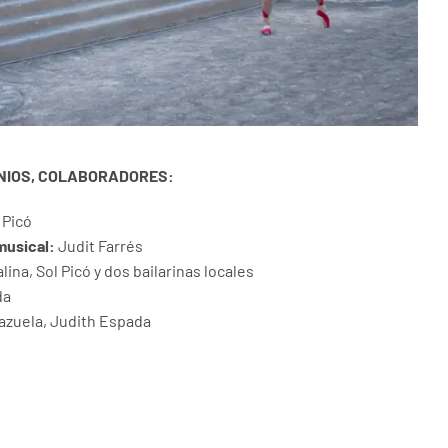
INIOS, COLABORADORES:
 Picó
musical:
Judit Farrés
ina, Sol Picó y dos bailarinas locales
da
azuela, Judith Espada