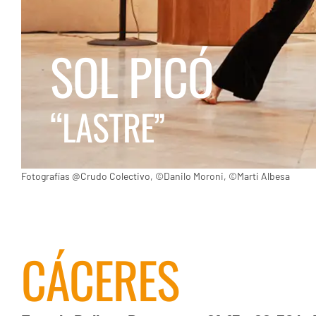
SOL PICÓ
“LASTRE”
Fotografías @Crudo Colectivo, ©Danilo Moroni, ©Marti Albesa
CÁCERES