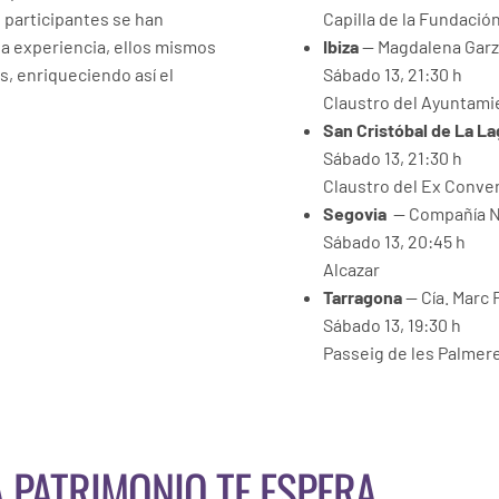
 participantes se han
Capilla de la Fundació
sta experiencia, ellos mismos
Ibiza
— Magdalena Gar
s, enriqueciendo así el
Sábado 13, 21:30 h
Claustro del Ayuntami
San Cristóbal de La L
Sábado 13, 21:30 h
Claustro del Ex Conve
Segovia
— Compañía N
Sábado 13, 20:45 h
Alcazar
Tarragona
— Cía. Marc
Sábado 13, 19:30 h
Passeig de les Palmer
A PATRIMONIO TE ESPERA