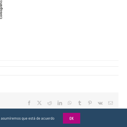
Facebook
X
Reddit
LinkedIn
WhatsApp
Tumblr
Pinterest
Vk
Email
OK
tio asumiremos que está de acuerdo