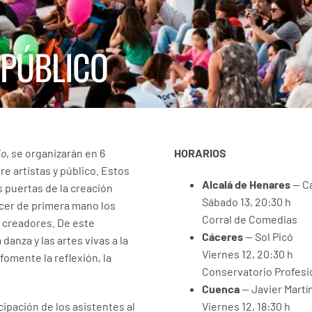
 PÚBLICO
io
, se organizarán en 6
HORARIOS
e artistas y público. Estos
Alcalá de Henares
— C
s puertas de la creación
Sábado 13, 20:30 h
ocer de primera mano los
Corral de Comedias
s creadores. De este
Cáceres
— Sol Picó
danza y las artes vivas a la
Viernes 12, 20:30 h
omente la reflexión, la
Conservatorio Profesi
Cuenca
— Javier Martí
pación de los asistentes al
Viernes 12, 18:30 h