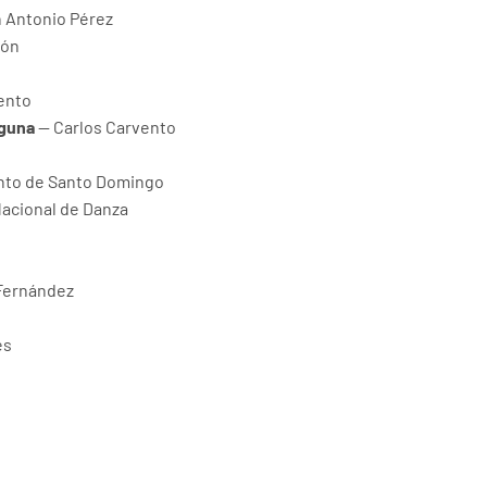
n Antonio Pérez
zón
ento
aguna
— Carlos Carvento
nto de Santo Domingo
acional de Danza
 Fernández
es