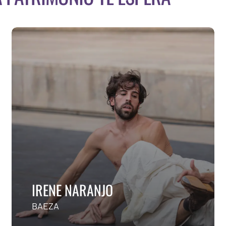
OL PICÓ
I
ÁCERES
CÓ