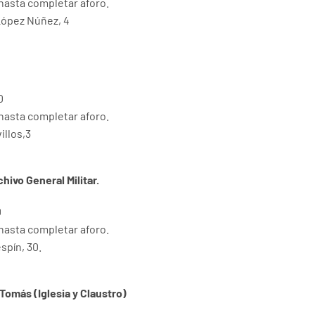
 hasta completar aforo.
López Núñez, 4
0
 hasta completar aforo.
illos,3
hivo General Militar.
0
 hasta completar aforo.
espín, 30.
Tomás (Iglesia y Claustro)