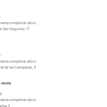
0
 hasta completar aforo.
de San Segundo, 17
0
 hasta completar aforo.
ral de las Campanas, 3
 Jesús
00
 hasta completar aforo.
anta, 2