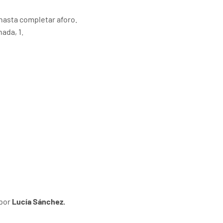
0
 hasta completar aforo.
nada, 1.
0
0
por
Lucía Sánchez.