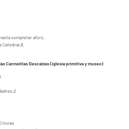
0
 hasta completar aforo.
a Catedral,8.
as Carmelitas Descalzas (iglesia primitiva y museo)
0
 Madres,2
00 horas