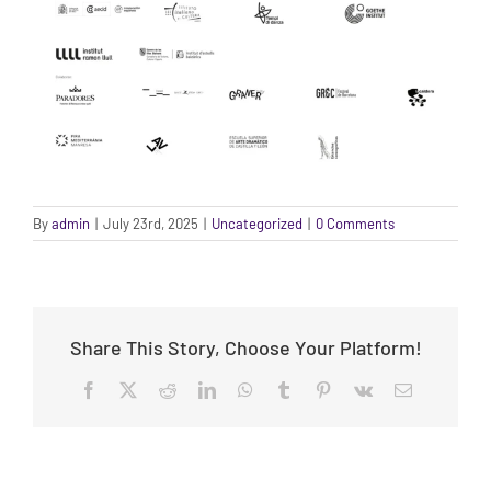
By
admin
|
July 23rd, 2025
|
Uncategorized
|
0 Comments
Share This Story, Choose Your Platform!
Facebook
X
Reddit
LinkedIn
WhatsApp
Tumblr
Pinterest
Vk
Email