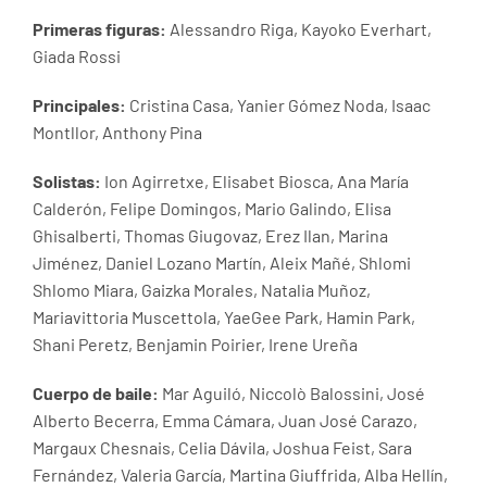
Primeras figuras:
Alessandro Riga, Kayoko Everhart,
Giada Rossi
Principales:
Cristina Casa, Yanier Gómez Noda, Isaac
Montllor, Anthony Pina
Solistas:
Ion Agirretxe, Elisabet Biosca, Ana María
Calderón, Felipe Domingos, Mario Galindo, Elisa
Ghisalberti, Thomas Giugovaz, Erez Ilan, Marina
Jiménez, Daniel Lozano Martín, Aleix Mañé, Shlomi
Shlomo Miara, Gaizka Morales, Natalia Muñoz,
Mariavittoria Muscettola, YaeGee Park, Hamin Park,
Shani Peretz, Benjamin Poirier, Irene Ureña
Cuerpo de baile:
Mar Aguiló, Niccolò Balossini, José
Alberto Becerra, Emma Cámara, Juan José Carazo,
Margaux Chesnais, Celia Dávila, Joshua Feist, Sara
Fernández, Valeria García, Martina Giuffrida, Alba Hellín,