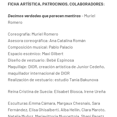
FICHA ARTÍSTICA, PATROCINIOS, COLABORADORES:
Decimos verdades que parecen mentiras
– Muriel
Romero
Coreografía: Muriel Romero
Asesora coreográfica: Ana Catalina Román
Composición musical: Pablo Palacio
Espacio escénico: Maxi Gilbert
Diseño de vestuario: Bebé Espinosa
Maquillaje: DIOR, creación artística de Junior Cedeño,
maquillador internacional de DIOR
Realización de vestuario: estudio Tania Bakunova
Reina Cristina de Suecia: Elisabet Biosca, Irene Ureña
Esculturas:Emma Cámara, Margaux Chesnais, Sara
Fernández, Elisa Ghisalberti, Alba Hellín, Clara Maroto,
Natalia Muñoz, Mariavittoria Muscettola, Shani Peretz,