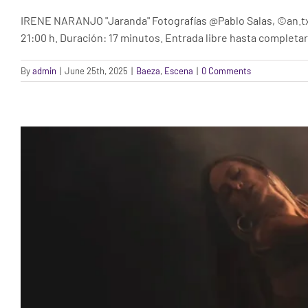
IR
IRENE NARANJO "Jaranda" Fotografías @Pablo Salas, ©an.tx
21:00 h. Duración: 17 minutos. Entrada libre hasta completar
By
admin
|
June 25th, 2025
|
Baeza
,
Escena
|
0 Comments