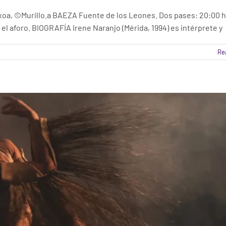
ENE NARANJO
oa, ©Murillo.a BAEZA Fuente de los Leones. Dos pases: 20:00 h
Baeza
Escena
 el aforo. BIOGRAFÍA Irene Naranjo (Mérida, 1994) es intérprete y
Re