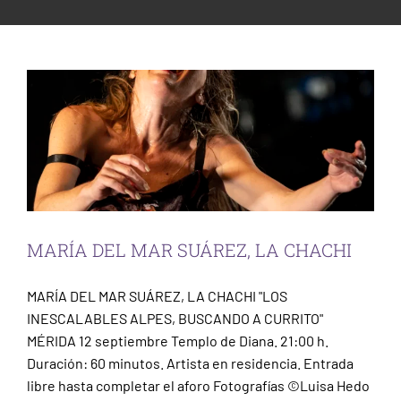
MARÍA DEL MAR SUÁREZ, LA CHACHI
ESCENA PATRIMONIO
Escena
Mérida
PARTICIPACIÓN CIUDADANA
MARÍA DEL MAR SUÁREZ, LA CHACHI
MARÍA DEL MAR SUÁREZ, LA CHACHI "LOS
INESCALABLES ALPES, BUSCANDO A CURRITO"
MÉRIDA 12 septiembre Templo de Diana. 21:00 h.
Duración: 60 minutos. Artista en residencia. Entrada
libre hasta completar el aforo Fotografías ©Luisa Hedo