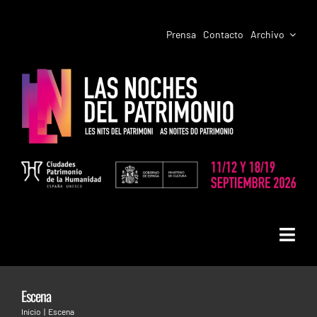
Saltar
al
Prensa
Contacto
Archivo
contenido
Toggl
LAS NOCHES DEL PATRIMONIO
Navig
Escena
PROGRAMACIÓN CIUDADES
Inicio
Escena