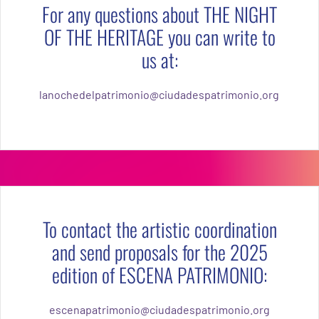
ESCENA PATRIMONIO
For any questions about THE NIGHT
OF THE HERITAGE you can write to
PARTICIPACIÓN CIUDADANA
us at:
lanochedelpatrimonio@ciudadespatrimonio.org
To contact the artistic coordination
and send proposals for the 2025
edition of ESCENA PATRIMONIO:
escenapatrimonio@ciudadespatrimonio.org