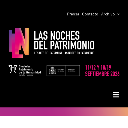
Saltar
al
Prensa
Contacto
Archivo
contenido
Toggl
LAS NOCHES DEL PATRIMONIO
Navig
PROGRAMACIÓN CIUDADES