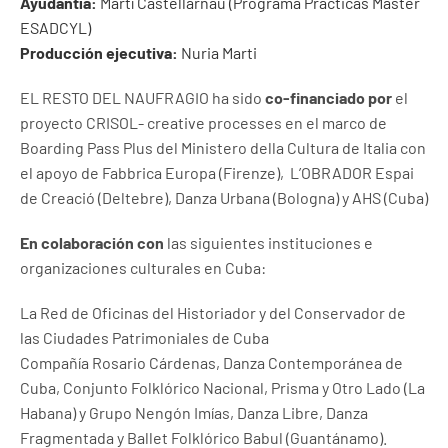
Ayudantía:
Martí Castellarnau (Programa Prácticas Máster
ESADCYL)
Producción ejecutiva:
Nuria Marti
EL RESTO DEL NAUFRAGIO ha sido
co-financiado por
el
proyecto CRISOL- creative processes en el marco de
Boarding Pass Plus del Ministero della Cultura de Italia con
el apoyo de Fabbrica Europa (Firenze), L’OBRADOR Espai
de Creació (Deltebre), Danza Urbana (Bologna) y AHS (Cuba)
En colaboración con
las siguientes instituciones e
organizaciones culturales en Cuba:
La Red de Oficinas del Historiador y del Conservador de
las Ciudades Patrimoniales de Cuba
Compañía Rosario Cárdenas, Danza Contemporánea de
Cuba, Conjunto Folklórico Nacional, Prisma y Otro Lado (La
Habana) y Grupo Nengón Imías, Danza Libre, Danza
Fragmentada y Ballet Folklórico Babul (Guantánamo).