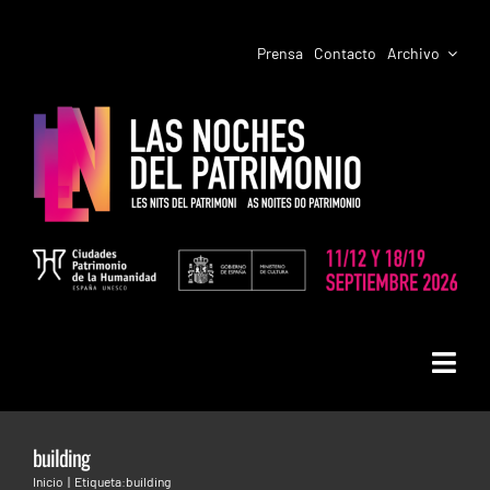
Saltar
al
Prensa
Contacto
Archivo
contenido
Toggl
LAS NOCHES DEL PATRIMONIO
Navig
building
PROGRAMACIÓN CIUDADES
Inicio
Etiqueta:
building