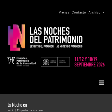
Saltar
al
Prensa
Contacto
Archivo
contenido
Toggl
LAS NOCHES DEL PATRIMONIO
Navig
La Noche en
PROGRAMACIÓN CIUDADES
LAS NOCHES DEL PATRIMONIO EN
Inicio
Etiqueta:
La Noche en