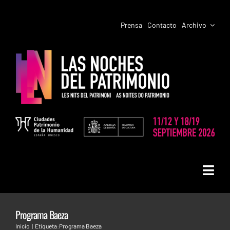
Saltar
al
Prensa
Contacto
Archivo
contenido
Toggl
LAS NOCHES DEL PATRIMONIO
Navig
Programa Baeza
PROGRAMACIÓN CIUDADES
Inicio
Etiqueta:
Programa Baeza