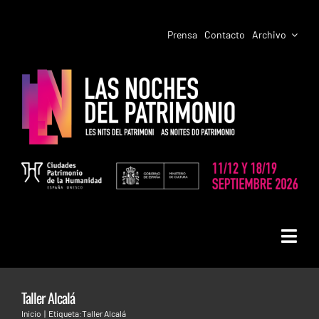
Saltar
al
Prensa
Contacto
Archivo
contenido
Toggl
LAS NOCHES DEL PATRIMONIO
Navig
Taller Alcalá
PROGRAMACIÓN CIUDADES
ALCALÁ DE HENARES. Taller “El
Inicio
Etiqueta:
Taller Alcalá