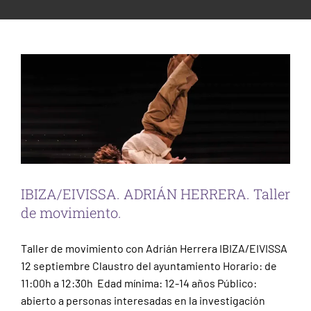
ESCENA PATRIMONIO
de movimiento.
PARTICIPACIÓN CIUDADANA
Taller Escena
Taller Ibiza
IBIZA/EIVISSA. ADRIÁN HERRERA. Taller
de movimiento.
Taller de movimiento con Adrián Herrera IBIZA/EIVISSA
12 septiembre Claustro del ayuntamiento Horario: de
11:00h a 12:30h Edad mínima: 12-14 años Público:
abierto a personas interesadas en la investigación