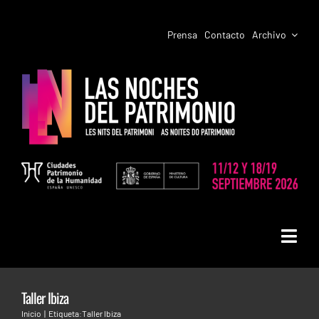
Saltar
al
Prensa
Contacto
Archivo
contenido
Toggl
LAS NOCHES DEL PATRIMONIO
Navig
Taller Ibiza
PROGRAMACIÓN CIUDADES
IBIZA/EIVISSA. ADRIÁN HERRERA. Taller
Inicio
Etiqueta:
Taller Ibiza