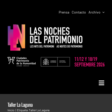
Saltar
al
Prensa
Contacto
Archivo
contenido
Toggl
LAS NOCHES DEL PATRIMONIO
Navig
Taller La Laguna
PROGRAMACIÓN CIUDADES
SAN CRISTÓBAL DE LA LAGUNA.
Inicio
Etiqueta:
Taller La Laguna