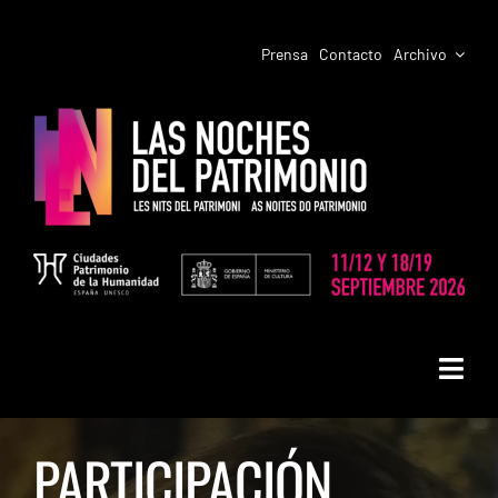
Saltar
al
Prensa
Contacto
Archivo
contenido
Toggl
LAS NOCHES DEL PATRIMONIO
Navig
PARTICIPACIÓN
PROGRAMACIÓN CIUDADES