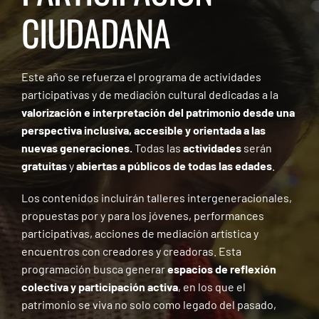
ESCENA PATRIMONIO
CIUDADANA
PARTICIPACIÓN CIUDADANA
Este año se refuerza el programa de actividades
participativas y de mediación cultural dedicadas a la
valorización e interpretación del patrimonio desde una
perspectiva inclusiva, accesible y orientada a las
nuevas generaciones.
Todas las
actividades
serán
gratuitas
y
abiertas a públicos de todas las edades
.
Los contenidos incluirán talleres intergeneracionales,
propuestas por y para los jóvenes, performances
participativas, acciones de mediación artística y
encuentros con creadores y creadoras. Esta
programación busca generar
espacios de reflexión
colectiva y participación activa
, en los que el
patrimonio se viva no solo como legado del pasado,