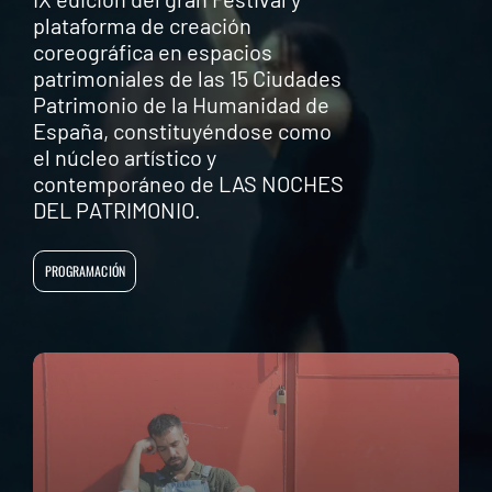
plataforma de creación
coreográfica en espacios
patrimoniales de las 15 Ciudades
Patrimonio de la Humanidad de
España, constituyéndose como
el núcleo artístico y
contemporáneo de LAS NOCHES
DEL PATRIMONIO.
PROGRAMACIÓN
MARITA MARTÍNEZ-REY Y
GEA.PSEUDÓNIMO CÍA
GEA.PSEUDÓNIMO CÍA
JUAN RAMÍREZ (CÍA.
(CHILE) & CRUDO
MARÍA DEL MAR SUÁREZ,
JUAN CARLOS LÉRIDA Y
(CHILE) & CRUDO
DAVID CORIA. HELENA
DAVID CORIA. FLORENCIA