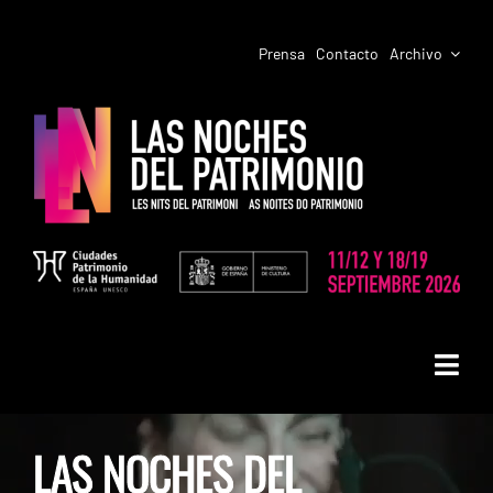
Saltar
al
Prensa
Contacto
Archivo
contenido
Toggl
LAS NOCHES DEL PATRIMONIO
Navig
LAS NOCHES DEL
PROGRAMACIÓN CIUDADES