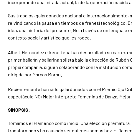
incorporando una mirada actual, la de la generación nacida a
Sus trabajos, galardonados nacional e internacionalmente, mue
reivindicando la pausa en tiempos de frenesí tecnológico. 
idea, una historia del presente. No a través de un lenguaje 
contexto social y artístico que les rodea.
Albert Hernández e Irene Tena han desarrollado su carrera ar
primer bailarín y bailarina solista bajo la dirección de Rubén O
propia compañía, siguen colaborando con la institución como
dirigida por Marcos Morau.
Recientemente han sido galardonados con el Premio Ojo Crít
espectáculo NO (Mejor Intérprete Femenina de Danza, Mejor 
SINOPSIS:
Tomamos el Flamenco como inicio. Una elección prematura. L
transformado y ha causado ser quienes somos hoy. El flamen