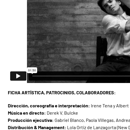
FICHA ARTÍSTICA, PATROCINIOS, COLABORADORES:
Dirección, coreografía e interpretación:
Irene Tena y Alber
Música en directo:
Derek V. Bulcke
Producción ejecutiva:
Gabriel Blanco, Paola Villegas, Andre
Distribución & Management:
Lola Ortiz de Lanzagorta (New