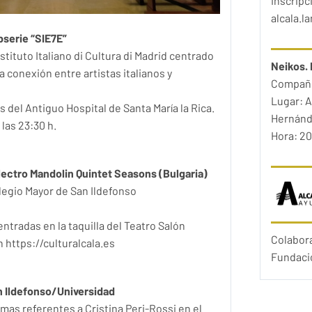
Inscripc
alcala.
bserie “SIE7E”
Istituto Italiano di Cultura di Madrid centrado
Neikos. 
la conexión entre artistas italianos y
Compañí
Lugar: A
 del Antiguo Hospital de Santa María la Rica.
Hernánd
las 23:30 h.
Hora: 20
lectro Mandolin Quintet Seasons (Bulgaria)
olegio Mayor de San Ildefonso
ntradas en la taquilla del Teatro Salón
Colabor
 https://culturalcala.es
Fundació
n Ildefonso/Universidad
mas referentes a Cristina Peri-Rossi en el