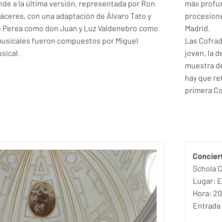
de a la última versión, representada por Ron
más profun
Cáceres, con una adaptación de Álvaro Tato y
procesion
n Perea como don Juan y Luz Valdenebro como
Madrid.
musicales fueron compuestos por Miguel
Las Cofrad
sical.
joven, la 
muestra de
hay que re
primera Co
Concier
Schola 
Lugar:
E
Hora: 20
Entrada 