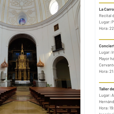
La Carro
Recital 
Lugar: P
Hora: 22
Concier
Lugar: I
Mayor ha
Cervant
Hora: 21
Taller d
Lugar: A
Hernánd
Hora: 19