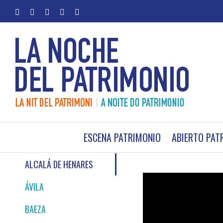
Saltar
facebook
twitter
youtube
instagram
Correo
al
electrónico
contenido
ESCENA PATRIMONIO
ABIERTO PAT
ALCALÁ DE HENARES
ÁVILA
BAEZA