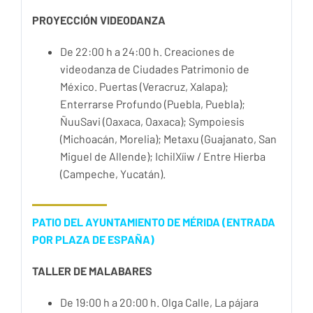
PROYECCIÓN VIDEODANZA
De 22:00 h a 24:00 h. Creaciones de
videodanza de Ciudades Patrimonio de
México. Puertas (Veracruz, Xalapa);
Enterrarse Profundo (Puebla, Puebla);
ÑuuSavi (Oaxaca, Oaxaca); Sympoiesis
(Michoacán, Morelia); Metaxu (Guajanato, San
Miguel de Allende); IchilXíiw / Entre Hierba
(Campeche, Yucatán).
PATIO DEL AYUNTAMIENTO DE MÉRIDA (ENTRADA
POR PLAZA DE ESPAÑA)
TALLER DE MALABARES
De 19:00 h a 20:00 h. Olga Calle, La pájara