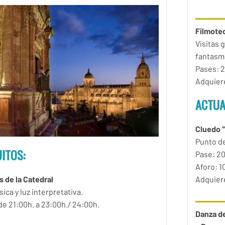
Filmotec
Visitas 
fantasm
Pases: 2
Adquiere
ACTUA
Cluedo “
Punto de
ITOS:
Pase: 20
Aforo: 1
Adquiere
s de la Catedral
ca y luz interpretativa.
 de 21:00h. a 23:00h./ 24:00h.
Danza de