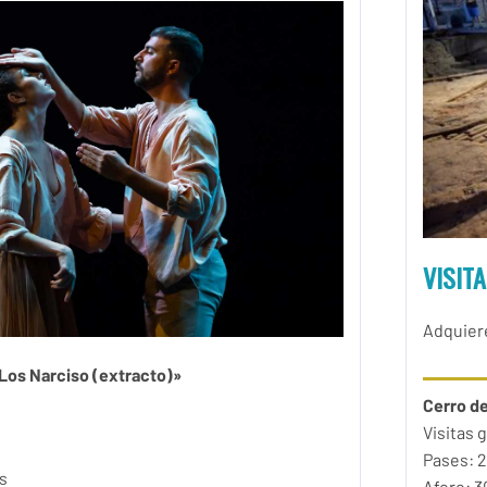
VISIT
Adquiere
«Los Narciso (extracto)»
Cerro de
Visitas 
Pases: 2
s
Aforo:
3