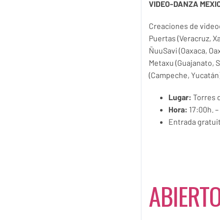
VIDEO-DANZA MEXI
Creaciones de video
Puertas (Veracruz, X
ÑuuSavi (Oaxaca, Oax
Metaxu (Guajanato, Sa
(Campeche, Yucatán)
Lugar:
Torres d
Hora:
17:00h. –
Entrada gratui
ABIERT