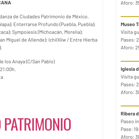
CANA
Aforo: 
danza de Ciudades Patrimonio de México.
alapa); Enterrarse Profundo (Puebla, Puebla);
Museo T
aca); Sympoiesis (Michoacán, Morelia);
Visita g
n Miguel de Allende); IchilXíiw / Entre Hierba
Pases: 2
.
Aforo: 
e los Anaya (C/San Pablo)
Iglesia 
 21:00h.
Visita g
ta
Pases: 2
Aforo: 
Ribera d
O PATRIMONIO
Paseo in
Pase: 19
Aforo: 