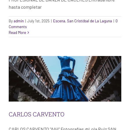
hasta completar
By
admin
|
July 1st, 2025
|
Escena
,
San Cristóbal de La Laguna
|
0
Comments
Read More
CARLOS CARVENTO
Escena
San Cristóbal de La Laguna
CARLOS CARVENTO
CARLOS CARVENTO "Añil" Fotografías @Lola Ruiz SAN