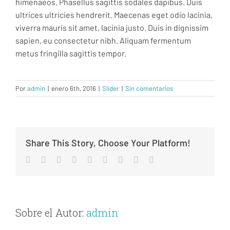
himenaeos. Phasellus sagittis sodales dapibus. Duis
ultrices ultricies hendrerit. Maecenas eget odio lacinia,
viverra mauris sit amet, lacinia justo. Duis in dignissim
sapien, eu consectetur nibh. Aliquam fermentum
metus fringilla sagittis tempor.
Por
admin
|
enero 6th, 2016
|
Slider
|
Sin comentarios
Share This Story, Choose Your Platform!
facebook
twitter
linkedin
reddit
whatsapp
tumblr
pinterest
vk
Correo
electrónico
Sobre el Autor:
admin