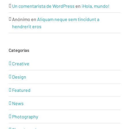
Un comentarista de WordPress
en
¡Hola, mundo!
Anónimo
en
Aliquam neque sem tincidunt a
hendrerit eros
Categorías
Creative
Design
Featured
News
Photography