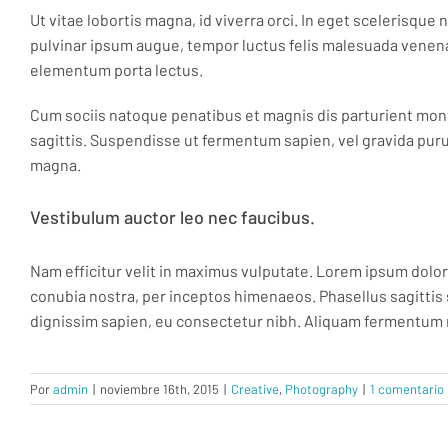
Ut vitae lobortis magna, id viverra orci. In eget scelerisqu
pulvinar ipsum augue, tempor luctus felis malesuada venenat
elementum porta lectus.
Cum sociis natoque penatibus et magnis dis parturient monte
sagittis. Suspendisse ut fermentum sapien, vel gravida purus.
magna.
Vestibulum auctor leo nec faucibus.
Nam efficitur velit in maximus vulputate. Lorem ipsum dolor 
conubia nostra, per inceptos himenaeos. Phasellus sagittis so
dignissim sapien, eu consectetur nibh. Aliquam fermentum m
Por
admin
|
noviembre 16th, 2015
|
Creative
,
Photography
|
1 comentario