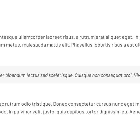
entesque ullamcorper laoreet risus, a rutrum erat aliquet eget. In 
tium metus, malesuada mattis elit. Phasellus lobortis risus a est ul
r bibendum lectus sed scelerisque. Quisque non consequat orci. Viva
nec rutrum odio tristique. Donec consectetur cursus nunc eget ma
do. In pulvinar velit justo, quis dapibus tortor dignissim eu. Aen