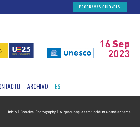
PROGRAMAS CIUDADES
ONTACTO
ARCHIVO
ES
Inicio
|
Creative
,
Photography
|
Aliquam neque sem tincidunt a hendrerit eros