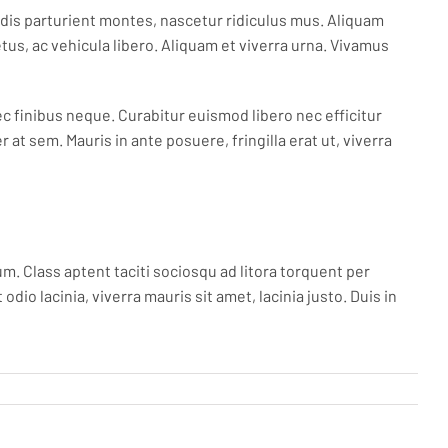
s dis parturient montes, nascetur ridiculus mus. Aliquam
us, ac vehicula libero. Aliquam et viverra urna. Vivamus
c finibus neque. Curabitur euismod libero nec efficitur
at sem. Mauris in ante posuere, fringilla erat ut, viverra
m. Class aptent taciti sociosqu ad litora torquent per
io lacinia, viverra mauris sit amet, lacinia justo. Duis in