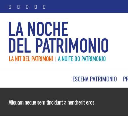
Saltar
facebook
twitter
youtube
instagram
Correo
al
electrónico
contenido
ESCENA PATRIMONIO
P
Aliquam neque sem tincidunt a hendrerit eros