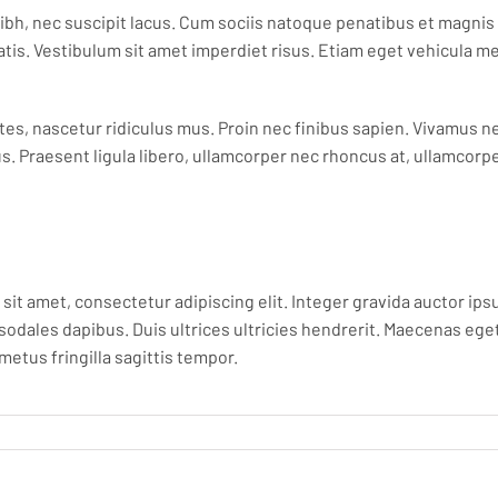
e nibh, nec suscipit lacus. Cum sociis natoque penatibus et magni
is. Vestibulum sit amet imperdiet risus. Etiam eget vehicula met
s, nascetur ridiculus mus. Proin nec finibus sapien. Vivamus ne
 Praesent ligula libero, ullamcorper nec rhoncus at, ullamcorper 
sit amet, consectetur adipiscing elit. Integer gravida auctor ipsu
dales dapibus. Duis ultrices ultricies hendrerit. Maecenas eget od
etus fringilla sagittis tempor.