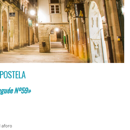
MPOSTELA
inguée Nº59
»
l aforo