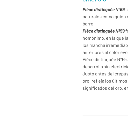
Pièce distinguée Nº59
s
naturales como quien 
barro.
Pièce distinguée Nº59
f
homónimo, en la que la
los mancha irremediabl
anteriores el color ev
Pièce distinguée Nº59 
desarrolla sin electrici
Justo antes del crepú
oro, refleja los últimos
significados del oro, en