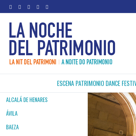
Skip
facebook
twitter
youtube
instagram
Email
to
content
ESCENA PATRIMONIO DANCE FESTI
ALCALÁ DE HENARES
ÁVILA
BAEZA