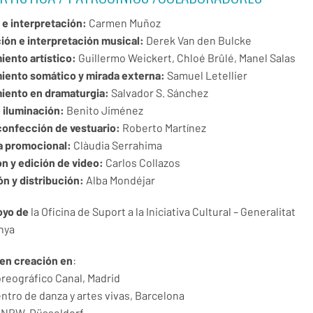
 e interpretación:
Carmen Muñoz
ón e interpretación musical:
Derek Van den Bulcke
ento artístico:
Guillermo Weickert, Chloé Brûlé, Manel Salas
ento somático y mirada externa:
Samuel Letellier
iento en dramaturgia:
Salvador S. Sánchez
 iluminación:
Benito Jiménez
confección de vestuario:
Roberto Martínez
a promocional:
Clàudia Serrahima
ón y edición de video:
Carlos Collazos
n y distribución:
Alba Mondéjar
oyo de
la Oficina de Suport a la Iniciativa Cultural – Generalitat
nya
en creación en
:
reográfico Canal, Madrid
entro de danza y artes vivas, Barcelona
 NRW, Düsseldorf