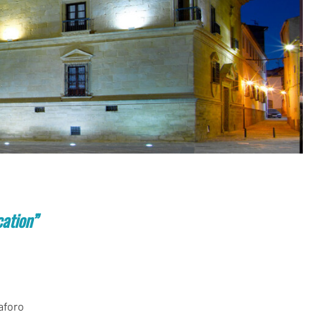
cation”
aforo