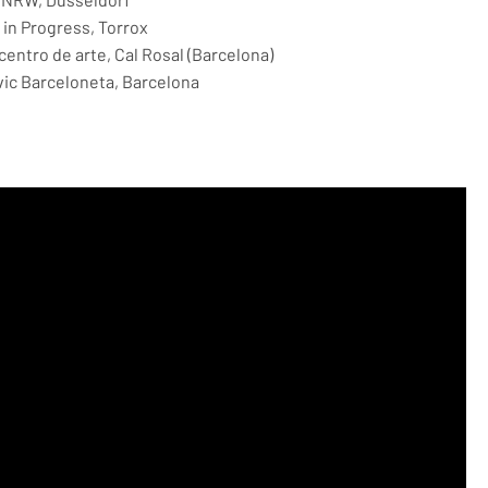
in Progress, Torrox
centro de arte, Cal Rosal (Barcelona)
vic Barceloneta, Barcelona