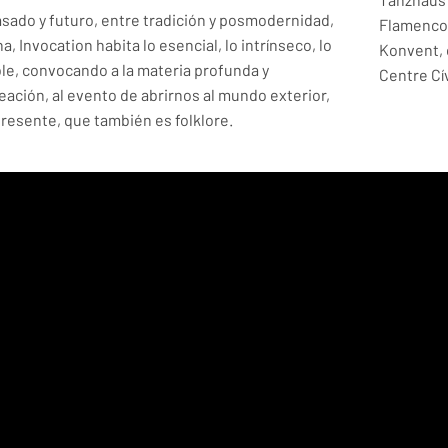
sado y futuro, entre tradición y posmodernidad,
Flamenco 
, Invocation habita lo esencial, lo intrínseco, lo
Konvent, 
ble, convocando a la materia profunda y
Centre Cí
eación, al evento de abrirnos al mundo exterior,
resente, que también es folklore.