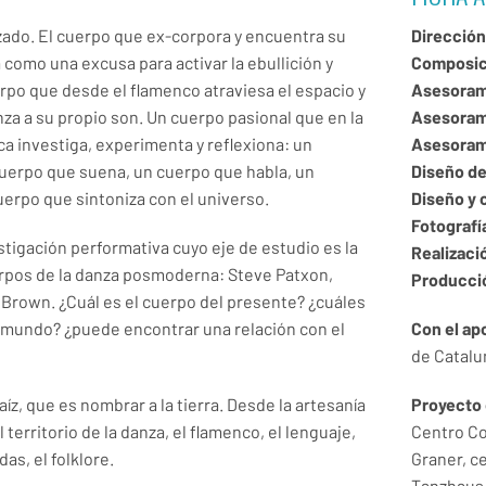
zado. El cuerpo que ex-corpora y encuentra su
Dirección
 como una excusa para activar la ebullición y
Composici
erpo que desde el flamenco atraviesa el espacio y
Asesorami
a a su propio son. Un cuerpo pasional que en la
Asesorami
a investiga, experimenta y reflexiona: un
Asesoram
uerpo que suena, un cuerpo que habla, un
Diseño de
uerpo que sintoniza con el universo.
Diseño y 
Fotografí
stigación performativa cuyo eje de estudio es la
Realizaci
erpos de la danza posmoderna: Steve Patxon,
Producció
 Brown. ¿Cuál es el cuerpo del presente? ¿cuáles
l mundo? ¿puede encontrar una relación con el
Con el ap
de Catalu
aíz, que es nombrar a la tierra. Desde la artesanía
Proyecto 
 territorio de la danza, el flamenco, el lenguaje,
Centro Co
as, el folklore.
Graner, c
Tanzhaus