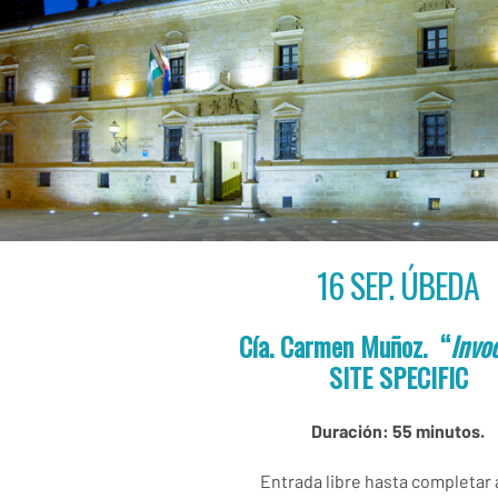
16 SEP. ÚBEDA
Cía. Carmen Muñoz. “
Invo
SITE SPECIFIC
Duración: 55 minutos.
Entrada libre hasta completar 