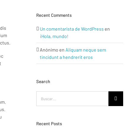
Recent Comments
 dis
Un comentarista de WordPress
en
ulum
¡Hola, mundo!
ectus.
Anónimo
en
Aliquam neque sem
ec
tincidunt a hendrerit eros
t
Search
Buscar:
um.
us.
u
Recent Posts