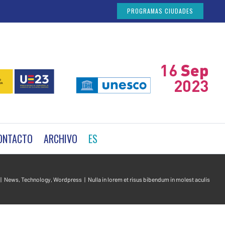
PROGRAMAS CIUDADES
ONTACTO
ARCHIVO
ES
|
News
,
Technology
,
Wordpress
|
Nulla in lorem et risus bibendum in molest aculis