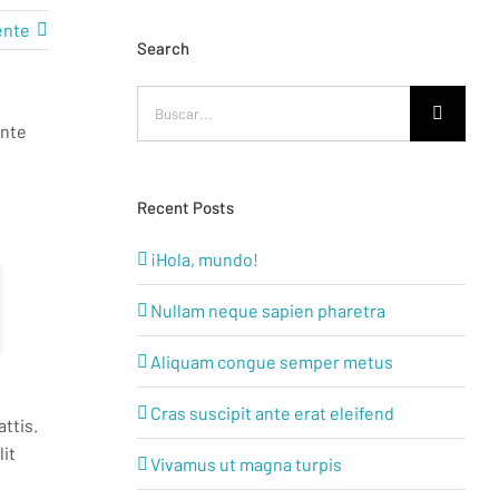
ente
Search
Buscar:
ante
Recent Posts
¡Hola, mundo!
Nullam neque sapien pharetra
Aliquam congue semper metus
Cras suscipit ante erat eleifend
ttis.
lit
Vivamus ut magna turpis