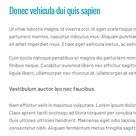
Donec vehicula dui quis sapien
Ut vitae lobortis magna, id viverra orci. In eget scelerisque
parturient montes, nascetur ridiculus mus. Aliquam pulvina
sit amet imperdiet risus. Etiam eget vehicula metus, ac veh
Cum sociis natoque penatibus et magnis dis parturient mont
finibus neque. Curabitur euismod libero nec efficitur sagit
ligula libero, ullamcorper nec rhoncus at, ullamcorper at sem
Vestibulum auctor leo nec faucibus.
Nam efficitur velit in maximus vulputate. Lorem ipsum dolor 
Class aptent taciti sociosqu ad litora torquent per conubia 
Duis ultrices ultricies hendrerit. Maecenas eget odio lacinia,
consectetur nibh. Aliquam fermentum metus fringilla sagitt