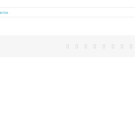
arios
facebook
twitter
linkedin
reddit
whatsapp
tumblr
pinter
v