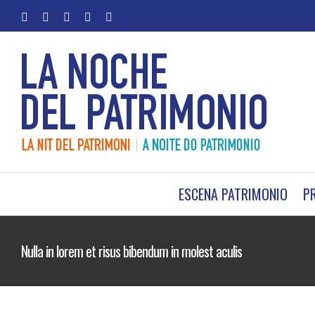
Saltar
facebook
twitter
youtube
instagram
Correo
al
electrónico
contenido
ESCENA PATRIMONIO
P
Nulla in lorem et risus bibendum in molest aculis