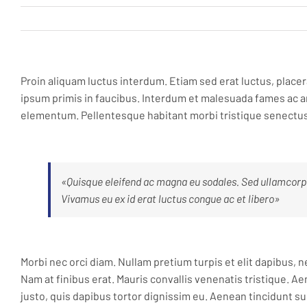
Proin aliquam luctus interdum. Etiam sed erat luctus, place
ipsum primis in faucibus. Interdum et malesuada fames ac a
elementum. Pellentesque habitant morbi tristique senectus
«Quisque eleifend ac magna eu sodales. Sed ullamcorp
Vivamus eu ex id erat luctus congue ac et libero»
Morbi nec orci diam. Nullam pretium turpis et elit dapibus,
Nam at finibus erat. Mauris convallis venenatis tristique. Ae
justo, quis dapibus tortor dignissim eu. Aenean tincidunt su