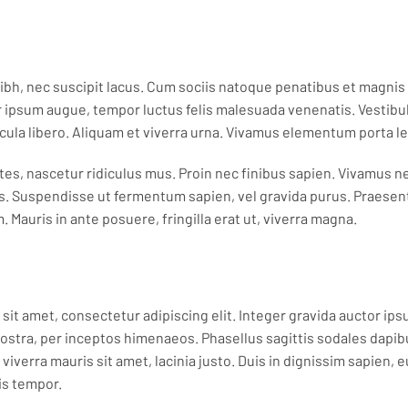
 nibh, nec suscipit lacus. Cum sociis natoque penatibus et magnis
r ipsum augue, tempor luctus felis malesuada venenatis. Vestib
icula libero. Aliquam et viverra urna. Vivamus elementum porta l
es, nascetur ridiculus mus. Proin nec finibus sapien. Vivamus n
tis. Suspendisse ut fermentum sapien, vel gravida purus. Praesen
. Mauris in ante posuere, fringilla erat ut, viverra magna.
sit amet, consectetur adipiscing elit. Integer gravida auctor ips
nostra, per inceptos himenaeos. Phasellus sagittis sodales dapib
 viverra mauris sit amet, lacinia justo. Duis in dignissim sapien, e
is tempor.