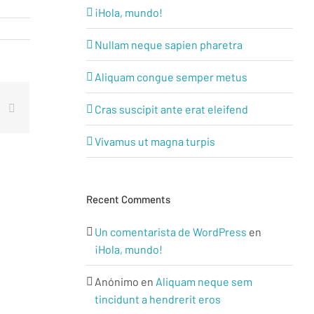
¡Hola, mundo!
Nullam neque sapien pharetra
Aliquam congue semper metus
est
k
Correo
Cras suscipit ante erat eleifend
electrónico
Vivamus ut magna turpis
Recent Comments
Un comentarista de WordPress
en
¡Hola, mundo!
Anónimo
en
Aliquam neque sem
tincidunt a hendrerit eros