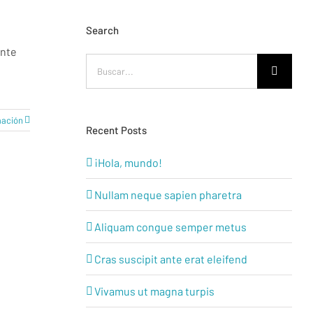
Search
ante
Buscar:
mación
Recent Posts
¡Hola, mundo!
Nullam neque sapien pharetra
Aliquam congue semper metus
Cras suscipit ante erat eleifend
Vivamus ut magna turpis