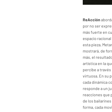
ReAcción
aborda
por no ser expr
más fuerte en cu
espacio racional
esta pieza, Met
mostrará, de fo
más, el resultad
artística en la q
percibe a través
virtuosa. En su 
cada dinámica co
responde a un ju
reacciones que 
de los bailarine
forma, cada mov