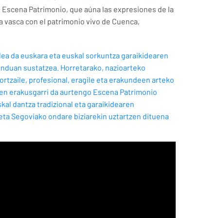
l Escena Patrimonio, que aúna las expresiones de la
 vasca con el patrimonio vivo de Cuenca,
ea da euskara eta euskal sorkuntza garaikidearen
unduan sustatzea. Horretarako, nazioarteko
ortzaile, profesional, eragile eta erakundeen arteko
ren erakusgarri da aurtengo Escena Patrimonio
skal dantza tradizional eta garaikidearen
ta Segoviako ondare biziarekin uztartzen dituena