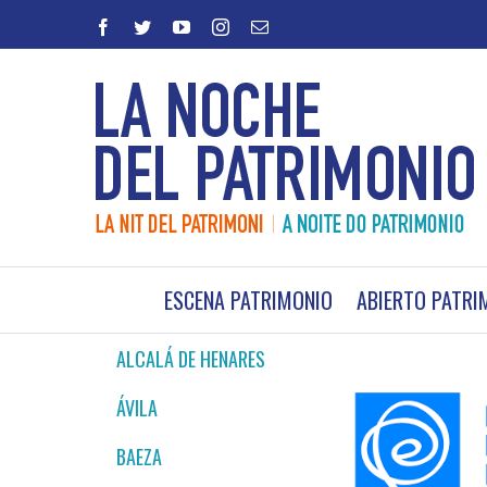
Saltar
facebook
twitter
youtube
instagram
Correo
al
electrónico
contenido
ESCENA PATRIMONIO
ABIERTO PATRI
ALCALÁ DE HENARES
ÁVILA
BAEZA