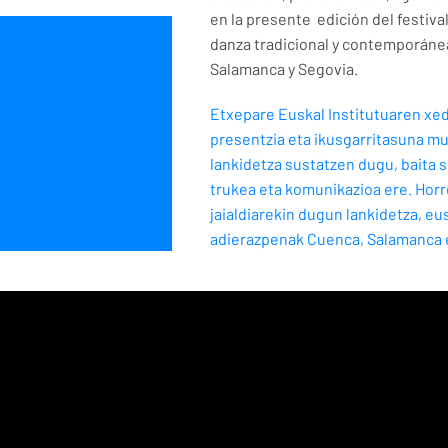
en la presente edición del festiva
danza tradicional y contemporánea
Salamanca y Segovia.
Etxepare Euskal Institutuaren xed
presentzia eta ikusgarritasuna m
lankidetza sustatzen dugu, baita s
trukea eta komunikazioa ere. Hor
jaialdiarekin dugun lankidetza, eu
adierazpenak Cuenca, Salamanca e