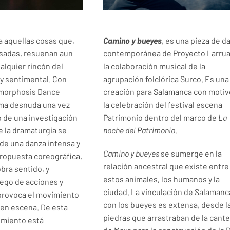
 aquellas cosas que,
Camino y bueyes
, es una pieza de d
esadas, resuenan aun
contemporánea de Proyecto Larrua
alquier rincón del
la colaboración musical de la
 y sentimental. Con
agrupación folclórica Surco. Es una
amorphosis Dance
creación para Salamanca con motiv
rma desnuda una vez
la celebración del festival escena
o de una investigación
Patrimonio dentro del marco de
La
ue la dramaturgia se
noche del Patrimonio.
 de una danza intensa y
Camino y bueyes
se sumerge en la
propuesta coreográfica,
relación ancestral que existe entre
bra sentido, y
estos animales, los humanos y la
ego de acciones y
ciudad. La vinculación de Salamanc
provoca el movimiento
con los bueyes es extensa, desde l
s en escena. De esta
piedras que arrastraban de la cant
imiento está