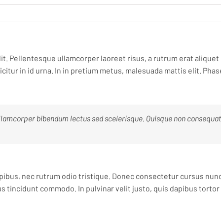
lit. Pellentesque ullamcorper laoreet risus, a rutrum erat aliquet
icitur in id urna. In in pretium metus, malesuada mattis elit. Phase
llamcorper bibendum lectus sed scelerisque. Quisque non consequat o
apibus, nec rutrum odio tristique. Donec consectetur cursus nunc 
us tincidunt commodo. In pulvinar velit justo, quis dapibus torto