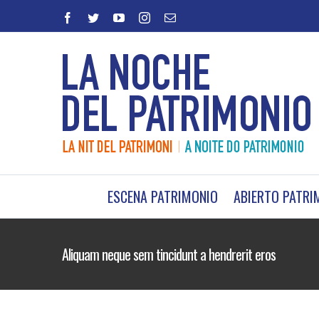
Saltar
facebook
twitter
youtube
instagram
Correo
al
electrónico
contenido
ESCENA PATRIMONIO
ABIERTO PATRI
Aliquam neque sem tincidunt a hendrerit eros