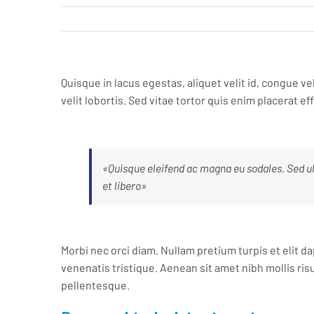
Quisque in lacus egestas, aliquet velit id, congue ve
velit lobortis. Sed vitae tortor quis enim placerat eff
«Quisque eleifend ac magna eu sodales. Sed u
et libero»
Morbi nec orci diam. Nullam pretium turpis et elit d
venenatis tristique. Aenean sit amet nibh mollis ris
pellentesque.