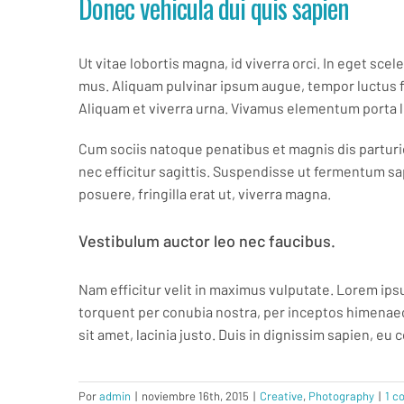
Donec vehicula dui quis sapien
Ut vitae lobortis magna, id viverra orci. In eget sc
mus. Aliquam pulvinar ipsum augue, tempor luctus fe
Aliquam et viverra urna. Vivamus elementum porta l
Cum sociis natoque penatibus et magnis dis parturi
nec efficitur sagittis. Suspendisse ut fermentum sap
posuere, fringilla erat ut, viverra magna.
Vestibulum auctor leo nec faucibus.
Nam efficitur velit in maximus vulputate. Lorem ipsu
torquent per conubia nostra, per inceptos himenaeos.
sit amet, lacinia justo. Duis in dignissim sapien, e
Por
admin
|
noviembre 16th, 2015
|
Creative
,
Photography
|
1 c