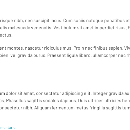
elerisque nibh, nec suscipit lacus. Cum sociis natoque penatibus 
lis malesuada venenatis. Vestibulum sit amet imperdiet risus. E
ectus.
ent montes, nascetur ridiculus mus. Proin nec finibus sapien. V
ien, vel gravida purus. Praesent ligula libero, ullamcorper nec r
m dolor sit amet, consectetur adipiscing elit. Integer gravida auc
 Phasellus sagittis sodales dapibus. Duis ultrices ultricies hen
u consectetur nibh. Aliquam fermentum metus fringilla sagittis te
omentario