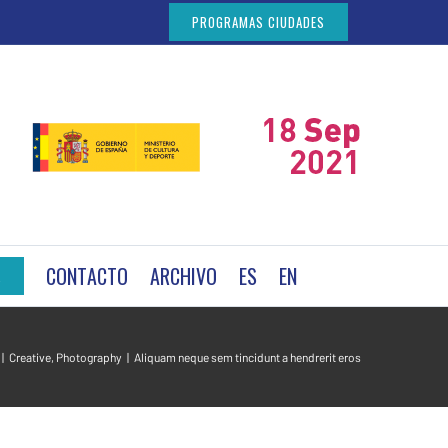
PROGRAMAS CIUDADES
CONTACTO
ARCHIVO
ES
EN
A
|
Creative
,
Photography
|
Aliquam neque sem tincidunt a hendrerit eros