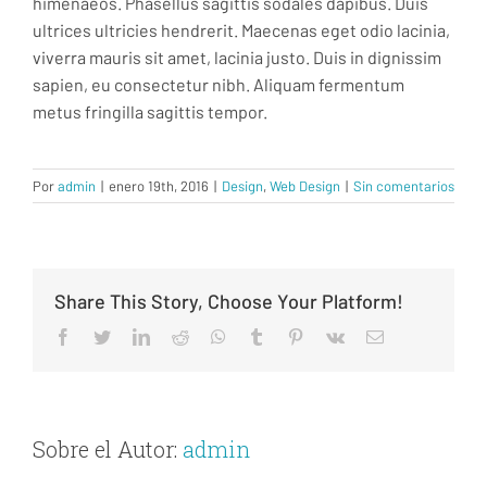
himenaeos. Phasellus sagittis sodales dapibus. Duis
ultrices ultricies hendrerit. Maecenas eget odio lacinia,
viverra mauris sit amet, lacinia justo. Duis in dignissim
sapien, eu consectetur nibh. Aliquam fermentum
metus fringilla sagittis tempor.
Por
admin
|
enero 19th, 2016
|
Design
,
Web Design
|
Sin comentarios
Share This Story, Choose Your Platform!
facebook
twitter
linkedin
reddit
whatsapp
tumblr
pinterest
vk
Correo
electrónico
Sobre el Autor:
admin